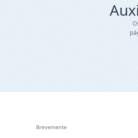
Auxi
O
pá
Brevemente